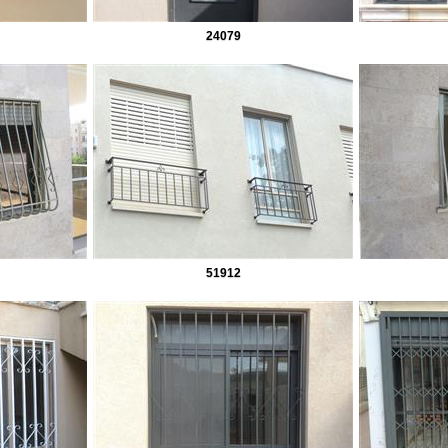
24079
51912