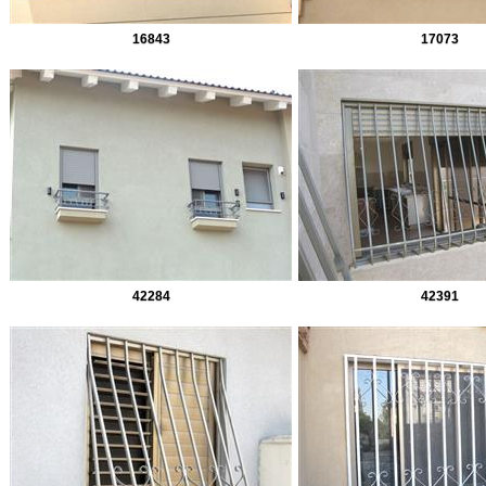
16843
17073
42284
42391