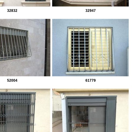
32832
32947
52004
61779