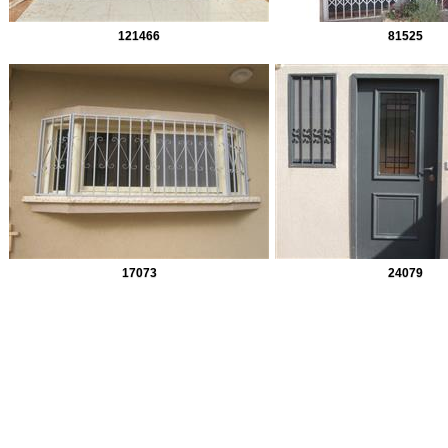
121466
81525
17073
24079