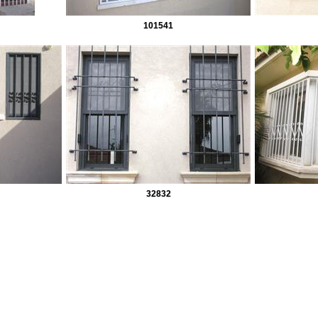
101541
32832