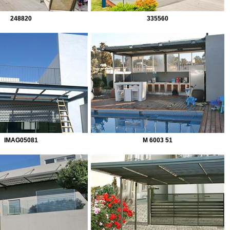
248820
335560
IMAG05081
M 6003 51