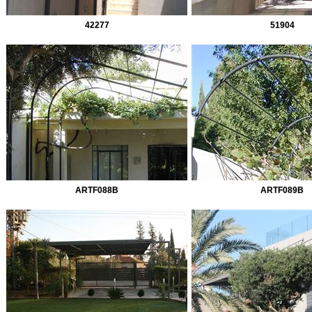
42277
51904
ARTF088B
ARTF089B