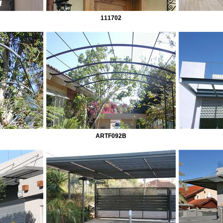
111702
ARTF092B